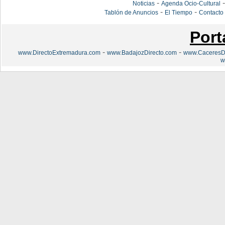
-
Noticias
Agenda Ocio-Cultural
-
-
Tablón de Anuncios
El Tiempo
Contacto
Port
-
-
www.DirectoExtremadura.com
www.BadajozDirecto.com
www.CaceresDi
w