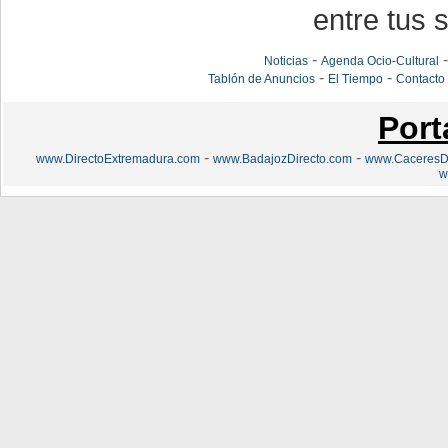
entre tus s
-
Noticias
Agenda Ocio-Cultural
-
-
Tablón de Anuncios
El Tiempo
Contacto
Port
-
-
www.DirectoExtremadura.com
www.BadajozDirecto.com
www.CaceresDi
w