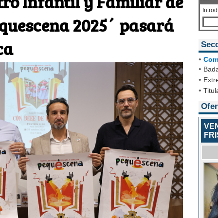
tro Infantil y Familiar de
Intro
equescena 2025´ pasará
ca
Sec
•
Com
•
Bada
•
Extr
•
Titul
Ofer
VE
FR