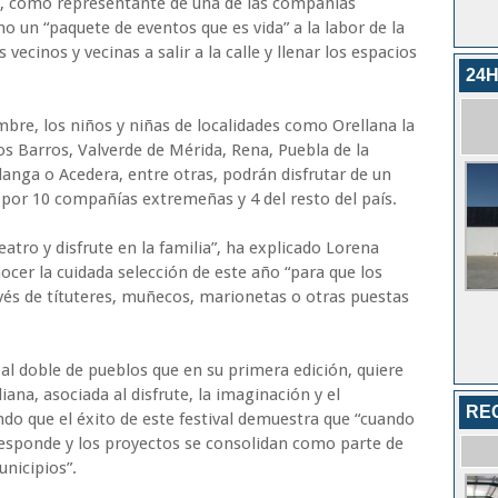
o, como representante de una de las compañías
mo un “paquete de eventos que es vida” a la labor de la
 vecinos y vecinas a salir a la calle y llenar los espacios
24H
embre, los niños y niñas de localidades como Orellana la
 los Barros, Valverde de Mérida, Rena, Puebla de la
langa o Acedera, entre otras, podrán disfrutar de un
 por 10 compañías extremeñas y 4 del resto del país.
teatro y disfrute en la familia”, ha explicado Lorena
cer la cuidada selección de este año “para que los
ravés de títuteres, muñecos, marionetas o otras puestas
 al doble de pueblos que en su primera edición, quiere
iana, asociada al disfrute, la imaginación y el
RE
do que el éxito de este festival demuestra que “cuando
o responde y los proyectos se consolidan como parte de
nicipios”.