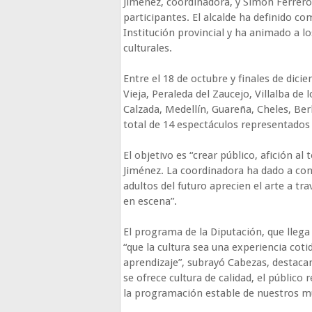
Jiménez, coordinadora, y Simón Ferrer
participantes. El alcalde ha definido co
Institución provincial y ha animado a los
culturales.
Entre el 18 de octubre y finales de dici
Vieja, Peraleda del Zaucejo, Villalba de
Calzada, Medellín, Guareña, Cheles, Ber
total de 14 espectáculos representados
El objetivo es “crear público, afición al 
Jiménez. La coordinadora ha dado a cono
adultos del futuro aprecien el arte a t
en escena”.
El programa de la Diputación, que llega
“que la cultura sea una experiencia cotid
aprendizaje”, subrayó Cabezas, destacan
se ofrece cultura de calidad, el públic
la programación estable de nuestros mu