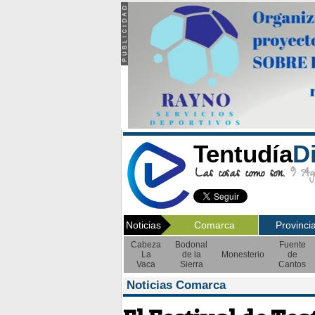
Tentudía
D
Las cosas como son.
9 Ago
Noticias
Comarca
Provinci
Cabeza
Bodonal
Fuente
La
de la
Monesterio
de
Vaca
Sierra
Cantos
Noticias Comarca