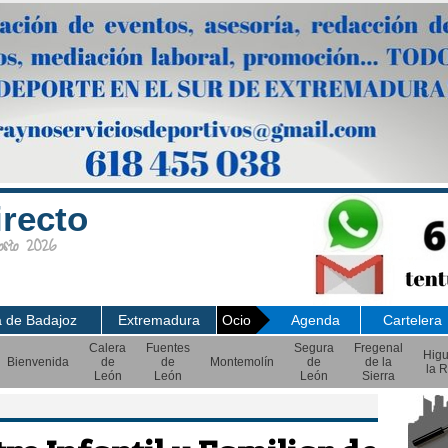
irecto
sto 2026
a de Badajoz
Extremadura
Ocio
Agenda
Cartelera
Calera
Fuentes
Segura
Fregenal
Hig
Bienvenida
de
de
Montemolín
de
de la
la R
León
León
León
Sierra