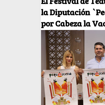
El Festival de Tea
la Diputación `P
por Cabeza la Va