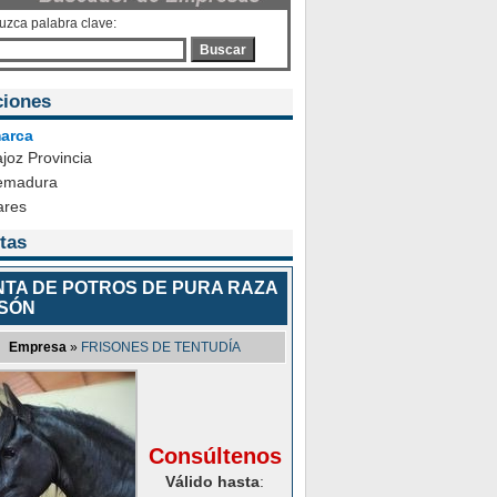
duzca palabra clave:
Buscar
ciones
arca
joz Provincia
emadura
ares
tas
NTA DE POTROS DE PURA RAZA
ISÓN
Empresa
»
FRISONES DE TENTUDÍA
Consúltenos
Válido hasta
: