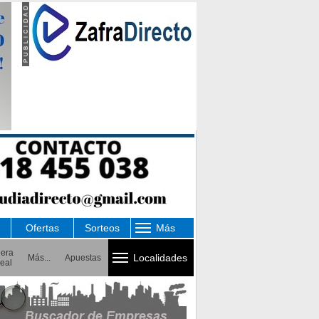
Ofertas
Sorteos
Más
uera
Localidades
Más...
Apuestas
eal