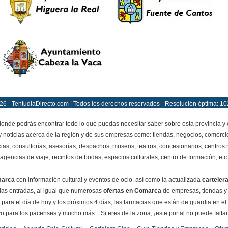
26 - TentudiaDirecto.com | Todos los derechos reservados - Resolución óptima: 10
onde podrás encontrar todo lo que puedas necesitar saber sobre esta provincia y
y noticias acerca de la región y de sus empresas como: tiendas, negocios, comercio
ias, consultorías, asesorías, despachos, museos, teatros, concesionarios, centros mé
agencias de viaje, recintos de bodas, espacios culturales, centro de formación, etc
marca
con información cultural y eventos de ocio, así como la actualizada
carteler
e las entradas, al igual que numerosas
ofertas en Comarca
de empresas, tiendas y
para el día de hoy y los próximos 4 días, las farmacias que están de guardia en el
o para los pacenses y mucho más... Si eres de la zona, ¡este portal no puede faltar e