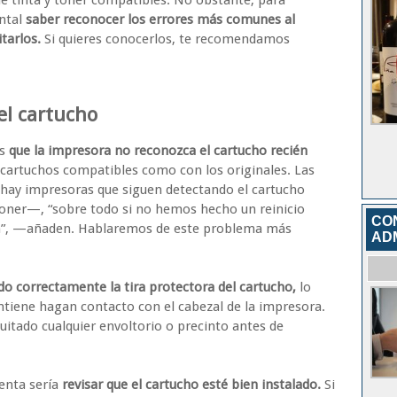
de tinta y tóner compatibles. No obstante, para
ntal
saber reconocer los errores más comunes al
itarlos.
Si quieres conocerlos, te recomendamos
el cartucho
es
que la impresora no reconozca el cartucho recién
 cartuchos compatibles como con los originales. Las
, hay impresoras que siguen detectando el cartucho
Toner—, “sobre todo si no hemos hecho un reinicio
CO
ión”, —añaden. Hablaremos de este problema más
AD
do correctamente la tira protectora del cartucho,
lo
ntiene hagan contacto con el cabezal de la impresora.
uitado cualquier envoltorio o precinto antes de
enta sería
revisar que el cartucho esté bien instalado.
Si