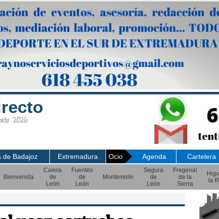
irecto
sto 2026
a de Badajoz
Extremadura
Ocio
Agenda
Cartelera
Calera
Fuentes
Segura
Fregenal
Hig
Bienvenida
de
de
Montemolín
de
de la
la R
León
León
León
Sierra