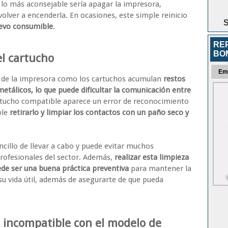
 lo más aconsejable sería apagar la impresora,
olver a encenderla. En ocasiones, este simple reinicio
S
uevo consumible
.
RE
BO
el cartucho
Em
al de la impresora como los cartuchos acumulan
restos
metálicos, lo que puede dificultar la comunicación entre
cartucho compatible aparece un error de reconocimiento
ble
retirarlo y limpiar los contactos con un paño seco y
cillo de llevar a cabo y puede evitar muchos
rofesionales del sector. Además,
realizar esta limpieza
ede ser una buena práctica preventiva
para mantener la
u vida útil, además de asegurarte de que pueda
 incompatible con el modelo de