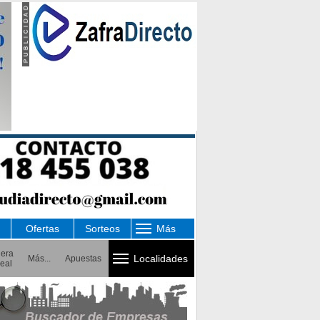
Ofertas
Sorteos
Más
uera
Localidades
Más...
Apuestas
eal