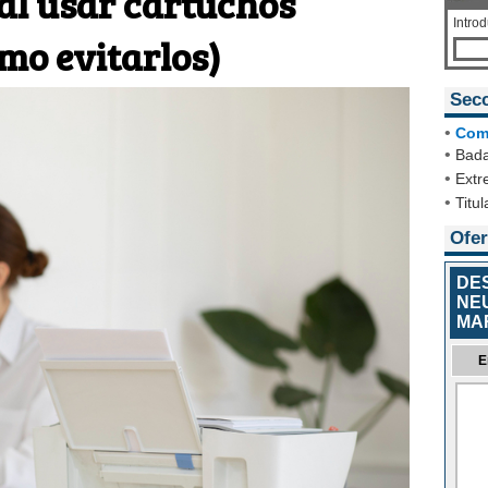
al usar cartuchos
Intro
mo evitarlos)
Sec
•
Com
•
Bada
•
Extr
•
Titul
Ofer
DE
NE
MA
E