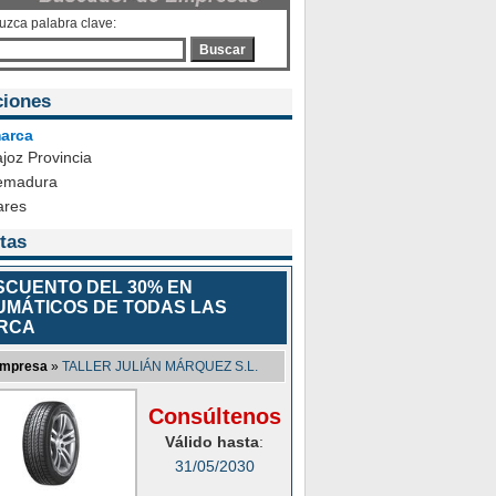
duzca palabra clave:
Buscar
ciones
arca
joz Provincia
emadura
ares
tas
SCUENTO DEL 30% EN
UMÁTICOS DE TODAS LAS
RCA
mpresa
»
TALLER JULIÁN MÁRQUEZ S.L.
Consúltenos
Válido hasta
:
31/05/2030