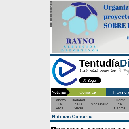
Tentudía
D
Las cosas como son.
8 Ago
Noticias
Comarca
Provinci
Cabeza
Bodonal
Fuente
La
de la
Monesterio
de
Vaca
Sierra
Cantos
Noticias Comarca