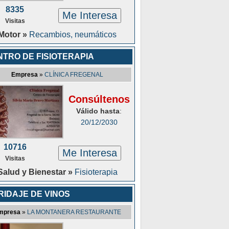
8335
Me Interesa
Visitas
Motor »
Recambios, neumáticos
NTRO DE FISIOTERAPIA
Empresa
»
CLÍNICA FREGENAL
Consúltenos
Válido hasta
:
20/12/2030
10716
Me Interesa
Visitas
Salud y Bienestar »
Fisioterapia
RIDAJE DE VINOS
mpresa
»
LA MONTANERA RESTAURANTE