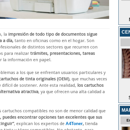
CE
o, la
impresión de todo tipo de documentos sigue
 a día,
tanto en oficinas como en el hogar. Son
fesionales de distintos sectores que recurren con
s para realizar
trámites, presentaciones, tareas
 la información en papel.
blemas a los que se enfrentan usuarios particulares y
cartuchos de tinta originales (OEM)
, que muchas veces
fícil de sostener. Ante esta realidad,
los cartuchos
ternativa atractiva
, ya que ofrecen una alta calidad a
MA
os cartuchos compatibles no son de menor calidad que
d, puedes encontrar opciones tan excelentes que sus
E
inguir”
, explican los expertos de
A4Toner
,
tienda