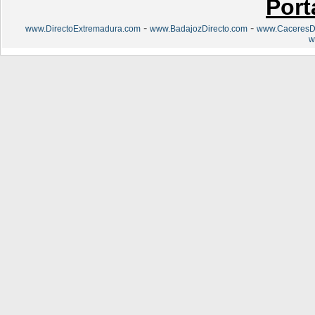
Port
-
-
www.DirectoExtremadura.com
www.BadajozDirecto.com
www.CaceresDi
w