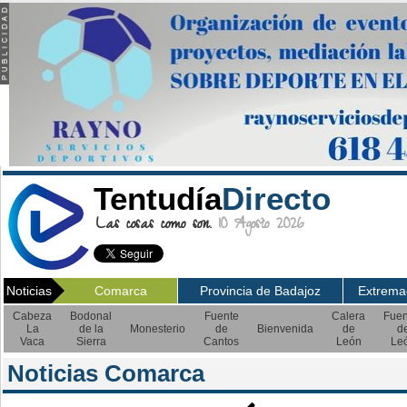
Tentudía
Directo
Las cosas como son.
10 Agosto 2026
Noticias
Comarca
Provincia de Badajoz
Extrema
Cabeza
Bodonal
Fuente
Calera
Fuen
La
de la
Monesterio
de
Bienvenida
de
d
Vaca
Sierra
Cantos
León
Le
Noticias Comarca