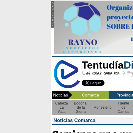
Tentudía
D
Las cosas como son.
6 Ago
Noticias
Comarca
Provinci
Cabeza
Bodonal
Fuente
La
de la
Monesterio
de
Vaca
Sierra
Cantos
Noticias Comarca