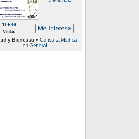
30/06/2030
10536
Me Interesa
Visitas
lud y Bienestar »
Consulta Médica
en General