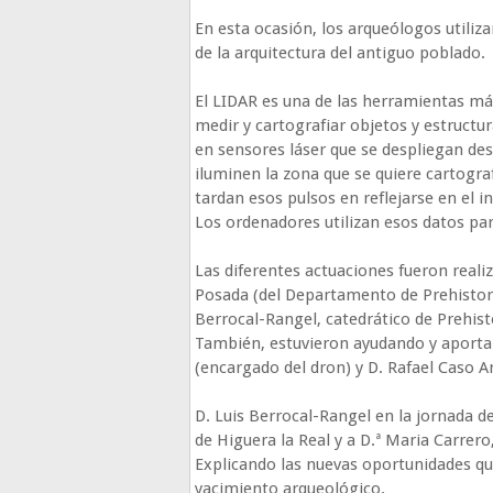
En esta ocasión, los arqueólogos utiliz
de la arquitectura del antiguo poblado.
El LIDAR es una de las herramientas má
medir y cartografiar objetos y estruct
en sensores láser que se despliegan des
iluminen la zona que se quiere cartogra
tardan esos pulsos en reflejarse en el 
Los ordenadores utilizan esos datos pa
Las diferentes actuaciones fueron reali
Posada (del Departamento de Prehistori
Berrocal-Rangel, catedrático de Prehis
También, estuvieron ayudando y aport
(encargado del dron) y D. Rafael Caso 
D. Luis Berrocal-Rangel en la jornada d
de Higuera la Real y a D.ª Maria Carrero
Explicando las nuevas oportunidades qu
yacimiento arqueológico.