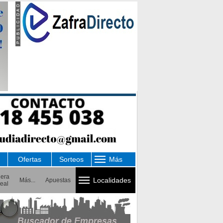
Ofertas
Sorteos
Más
uera
Localidades
Más...
Apuestas
eal