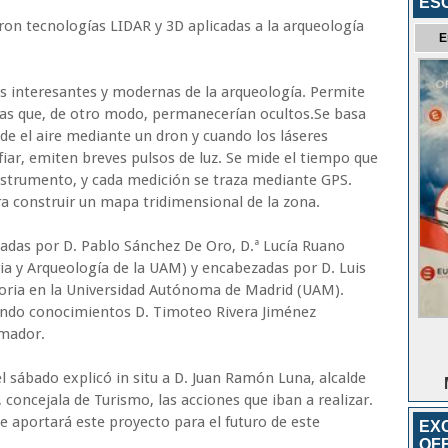
ES
aron tecnologías LIDAR y 3D aplicadas a la arqueología
E
s interesantes y modernas de la arqueología. Permite
uras que, de otro modo, permanecerían ocultos.Se basa
de el aire mediante un dron y cuando los láseres
fiar, emiten breves pulsos de luz. Se mide el tiempo que
instrumento, y cada medición se traza mediante GPS.
ra construir un mapa tridimensional de la zona.
zadas por D. Pablo Sánchez De Oro, D.ª Lucía Ruano
a y Arqueología de la UAM) y encabezadas por D. Luis
toria en la Universidad Autónoma de Madrid (UAM).
ando conocimientos D. Timoteo Rivera Jiménez
Amador.
el sábado explicó in situ a D. Juan Ramón Luna, alcalde
, concejala de Turismo, las acciones que iban a realizar.
e aportará este proyecto para el futuro de este
EX
OF