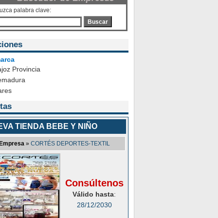
duzca palabra clave:
Buscar
ciones
arca
joz Provincia
emadura
ares
tas
VA TIENDA BEBE Y NIÑO
Empresa
»
CORTÉS DEPORTES-TEXTIL
Consúltenos
Válido hasta
:
28/12/2030