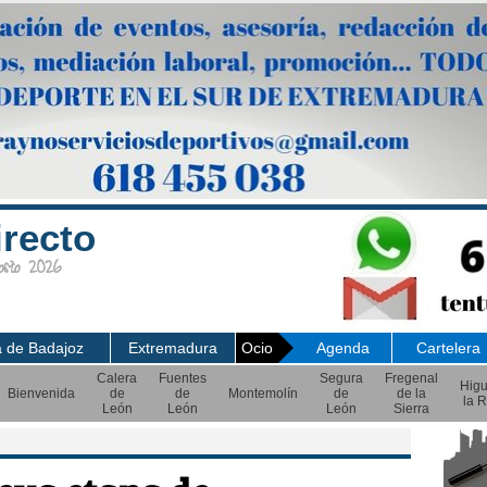
irecto
sto 2026
a de Badajoz
Extremadura
Ocio
Agenda
Cartelera
Calera
Fuentes
Segura
Fregenal
Hig
Bienvenida
de
de
Montemolín
de
de la
la R
León
León
León
Sierra