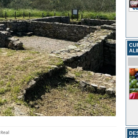
CU
AL
Real
DE