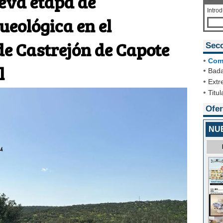
eva etapa de
Intro
ueológica en el
de Castrejón de Capote
Sec
•
Com
l
•
Bada
•
Extr
•
Titul
Ofer
NUE