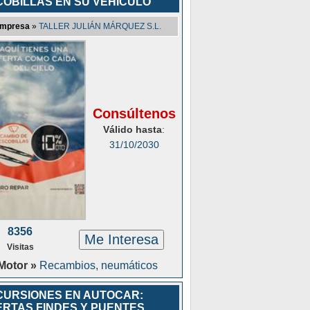
COBILLAS EN SU VEHÍCULO
mpresa
»
TALLER JULIÁN MÁRQUEZ S.L.
Consúltenos
Válido hasta
:
31/10/2030
8356
Me Interesa
Visitas
Motor »
Recambios, neumáticos
CURSIONES EN AUTOCAR:
ERTAS FINDES Y PUENTES