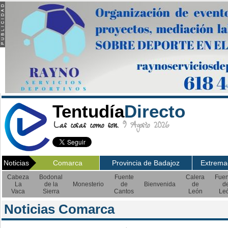
Tentudía
Directo
Las cosas como son.
9 Agosto 2026
Noticias
Comarca
Provincia de Badajoz
Extrema
Cabeza
Bodonal
Fuente
Calera
Fuen
La
de la
Monesterio
de
Bienvenida
de
d
Vaca
Sierra
Cantos
León
Le
Noticias Comarca