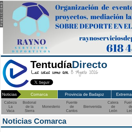
Tentudía
Directo
Las cosas como son.
8 Agosto 2026
Noticias
Comarca
Provincia de Badajoz
Extrema
Cabeza
Bodonal
Fuente
Calera
Fuen
La
de la
Monesterio
de
Bienvenida
de
d
Vaca
Sierra
Cantos
León
Le
Noticias Comarca