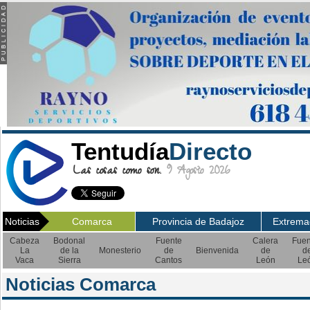
Tentudía
Directo
Las cosas como son.
9 Agosto 2026
Noticias
Comarca
Provincia de Badajoz
Extrema
Cabeza
Bodonal
Fuente
Calera
Fuen
La
de la
Monesterio
de
Bienvenida
de
d
Vaca
Sierra
Cantos
León
Le
Noticias Comarca