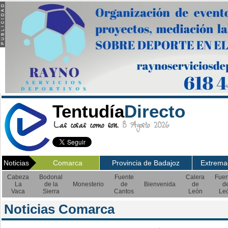
Tentudía
Directo
Las cosas como son.
8 Agosto 2026
Noticias
Comarca
Provincia de Badajoz
Extrema
Cabeza
Bodonal
Fuente
Calera
Fuen
La
de la
Monesterio
de
Bienvenida
de
d
Vaca
Sierra
Cantos
León
Le
Noticias Comarca