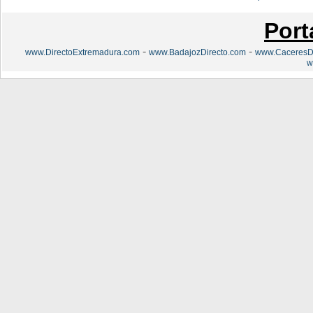
Port
-
-
www.DirectoExtremadura.com
www.BadajozDirecto.com
www.CaceresDi
w