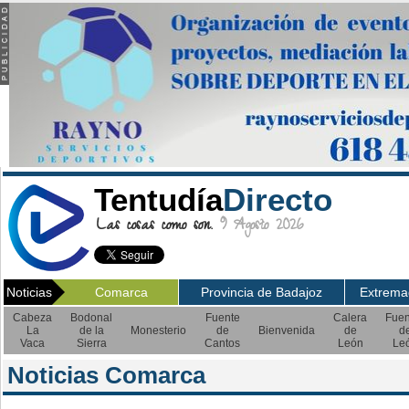
Tentudía
Directo
Las cosas como son.
9 Agosto 2026
Noticias
Comarca
Provincia de Badajoz
Extrema
Cabeza
Bodonal
Fuente
Calera
Fuen
La
de la
Monesterio
de
Bienvenida
de
d
Vaca
Sierra
Cantos
León
Le
Noticias Comarca