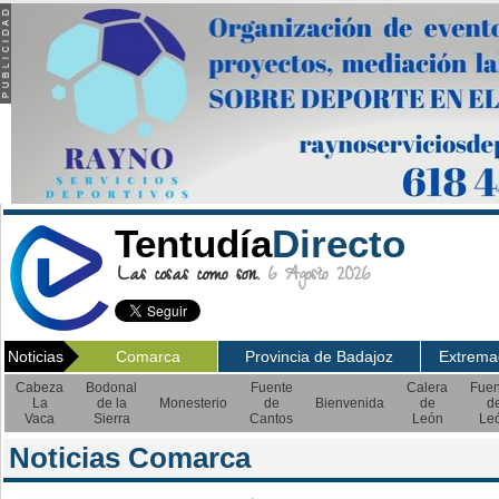
Tentudía
Directo
Las cosas como son.
6 Agosto 2026
Noticias
Comarca
Provincia de Badajoz
Extrema
Cabeza
Bodonal
Fuente
Calera
Fuen
La
de la
Monesterio
de
Bienvenida
de
d
Vaca
Sierra
Cantos
León
Le
Noticias Comarca