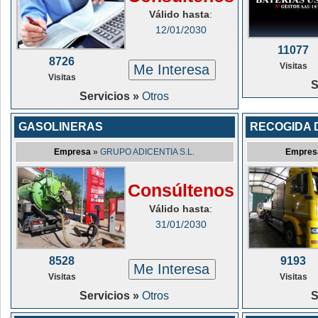
Válido hasta
:
12/01/2030
11077
8726
Visitas
Me Interesa
Visitas
S
Servicios »
Otros
GASOLINERAS
RECOGIDA 
Empresa
»
GRUPO ADICENTIA S.L.
Empres
Consúltenos
Válido hasta
:
31/01/2030
8528
9193
Me Interesa
Visitas
Visitas
Servicios »
Otros
S