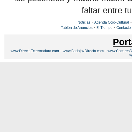
faltar entre t
-
Noticias
Agenda Ocio-Cultural
-
-
Tablón de Anuncios
El Tiempo
Contacto
Port
-
-
www.DirectoExtremadura.com
www.BadajozDirecto.com
www.CaceresDi
w