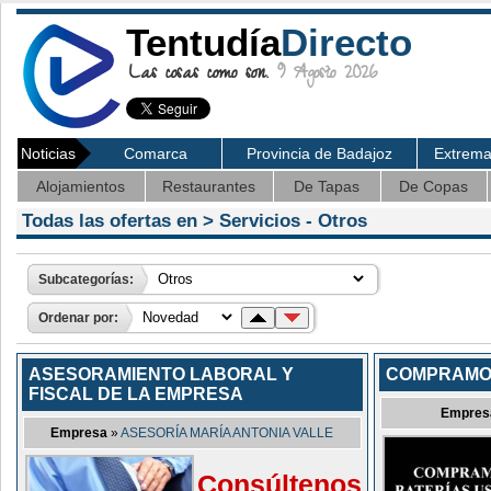
Tentudía
Directo
Las cosas como son.
9 Agosto 2026
Noticias
Comarca
Provincia de Badajoz
Extrem
Alojamientos
Restaurantes
De Tapas
De Copas
Todas las ofertas en >
Servicios
- Otros
Subcategorías:
Ordenar por:
ASESORAMIENTO LABORAL Y
COMPRAMO
FISCAL DE LA EMPRESA
Empres
Empresa
»
ASESORÍA MARÍA ANTONIA VALLE
Consúltenos