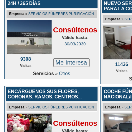
24H / 365 DÍAS
NUEVO SER
PARA LA C
Empresa
»
SERVICIOS FÚNEBRES PURIFICACIÓN
Empresa
»
SER
Consúltenos
Válido hasta
:
30/03/2030
9308
Me Interesa
11436
Visitas
Visitas
Servicios »
Otros
S
ENCÁRGUENOS SUS FLORES,
COCHE FÚ
CORONAS, RAMOS, CENTROS...
NACIONAL/
Empresa
»
SERVICIOS FÚNEBRES PURIFICACIÓN
Empresa
»
SER
Consúltenos
Válido hasta
: