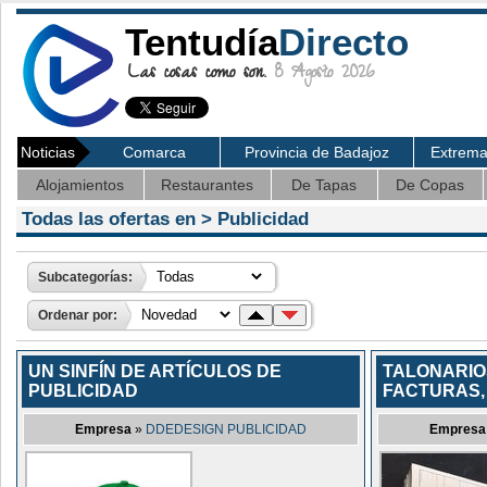
Tentudía
Directo
Las cosas como son.
8 Agosto 2026
Noticias
Comarca
Provincia de Badajoz
Extrem
Alojamientos
Restaurantes
De Tapas
De Copas
Todas las ofertas en >
Publicidad
Subcategorías:
Ordenar por:
UN SINFÍN DE ARTÍCULOS DE
TALONARIO
PUBLICIDAD
FACTURAS,
Empresa
»
DDEDESIGN PUBLICIDAD
Empresa