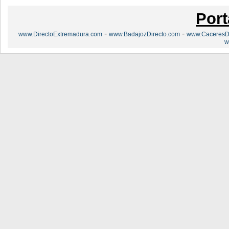
Port
-
-
www.DirectoExtremadura.com
www.BadajozDirecto.com
www.CaceresDi
w