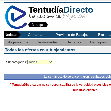
Tentudía
Directo
Las cosas como son.
9 Agosto 2026
Noticias
Comarca
Provincia de Badajoz
Extrem
Alojamientos
Restaurantes
De Tapas
De Copas
Todas las ofertas en >
Alojamientos
Subcategorías:
Lo sentimos. No se encontraron resultados coi
* TentudiaDirecto.com no se responsabiliza de la veracidad o posibles e
nuestros clientes