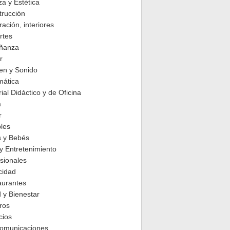
za y Estética
trucción
ación, interiores
rtes
ñanza
r
en y Sonido
mática
ial Didáctico y de Oficina
a
r
les
s y Bebés
y Entretenimiento
sionales
cidad
aurantes
 y Bienestar
ros
cios
comunicaciones