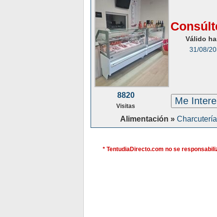
Consúlt
Válido ha
31/08/2
8820
Me Inter
Visitas
Alimentación »
Charcutería
* TentudiaDirecto.com no se responsabiliz