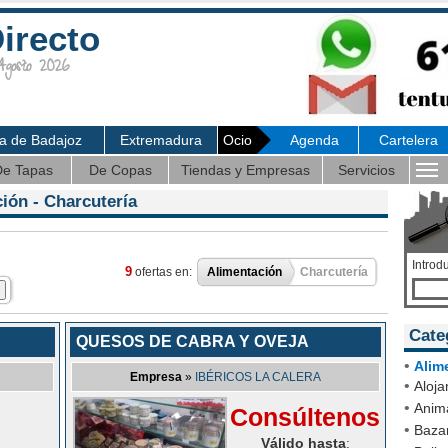
irecto
osto 2026
ia de Badajoz
Extremadura
Ocio
Agenda
Cartelera
e Tapas
De Copas
Tiendas y Empresas
Servicios
ción
- Charcutería
Introd
9
ofertas en:
Alimentación
Charcutería
Cate
QUESOS DE CABRA Y OVEJA
•
Alim
Empresa
»
IBÉRICOS LA CALERA
•
Aloja
•
Anim
Consúltenos
•
Bazar
Válido hasta
: