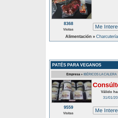
8368
Me Inter
Visitas
Alimentación »
Charcutería
PATÉS PARA VEGANOS
Empresa
»
IBÉRICOS LA CALERA
Consúlt
Válido ha
31/01/2
9559
Me Inter
Visitas