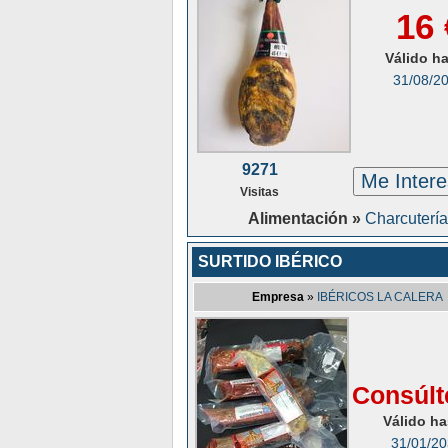
16 
Válido h
31/08/2
9271
Me Inter
Visitas
Alimentación »
Charcutería
SURTIDO IBÉRICO
Empresa
»
IBÉRICOS LA CALERA
Consúlt
Válido ha
31/01/2