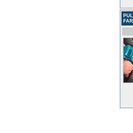
PUL
FA