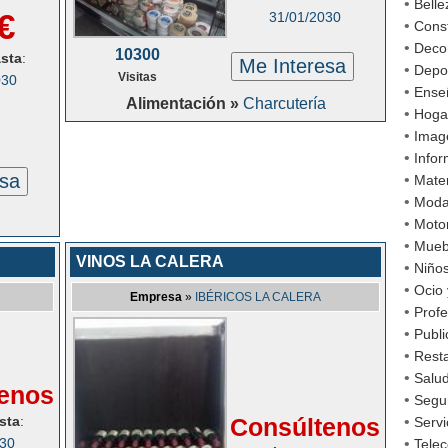
•
Belle
€
31/01/2030
•
Cons
•
Decor
10300
asta
:
Me Interesa
•
Depo
Visitas
030
•
Ense
Alimentación »
Charcutería
•
Hoga
•
Imag
•
Infor
esa
•
Mater
•
Mod
•
Moto
•
Mueb
VINOS LA CALERA
•
Niño
•
Ocio 
Empresa
»
IBÉRICOS LA CALERA
•
Profe
•
Publi
•
Rest
•
Salud
enos
•
Segu
sta
:
Consúltenos
•
Servi
030
•
Tele