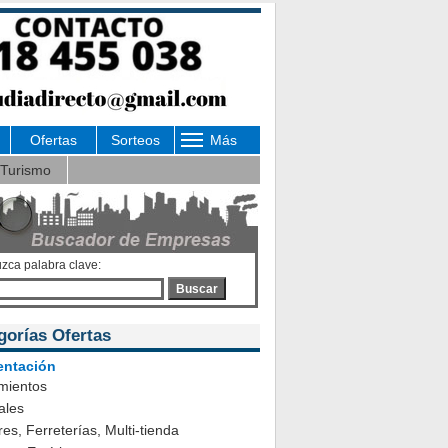
Ofertas
Sorteos
Más
Turismo
uzca palabra clave:
Buscar
gorías Ofertas
entación
mientos
ales
es, Ferreterías, Multi-tienda