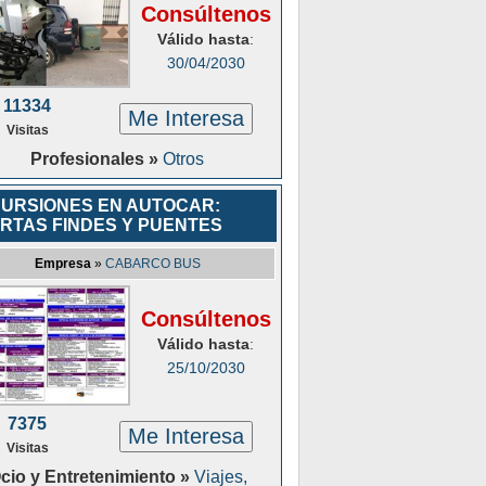
Consúltenos
Válido hasta
:
30/04/2030
11334
Me Interesa
Visitas
Profesionales »
Otros
URSIONES EN AUTOCAR:
RTAS FINDES Y PUENTES
Empresa
»
CABARCO BUS
Consúltenos
Válido hasta
:
25/10/2030
7375
Me Interesa
Visitas
cio y Entretenimiento »
Viajes,