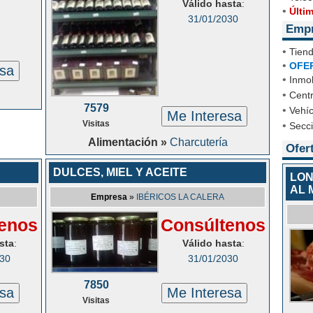
Válido hasta
:
•
Últi
31/01/2030
Emp
•
Tien
•
OFE
esa
•
Inmob
•
Cent
7579
•
Vehíc
Me Interesa
Visitas
•
Secc
Alimentación »
Charcutería
Ofer
DULCES, MIEL Y ACEITE
LON
AL 
Empresa
»
IBÉRICOS LA CALERA
enos
Consúltenos
sta
:
Válido hasta
:
030
31/01/2030
7850
esa
Me Interesa
Visitas