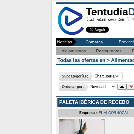
Tentudía
D
Las cosas como son.
7 Ag
Noticias
Comarca
Provinc
Alojamientos
Restaurantes
D
Todas las ofertas en >
Alimenta
Subcategorías:
Ordenar por:
PALETA IBÉRICA DE RECEBO
Empresa
»
EL ALCORNOCAL