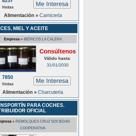
8257
Me Interesa
Visitas
Alimentación »
Carnicería
CES, MIEL Y ACEITE
Empresa
»
IBÉRICOS LA CALERA
Consúltenos
Válido hasta
:
31/01/2030
7850
Me Interesa
Visitas
Alimentación »
Charcutería
NSPORTÍN PARA COCHES.
TRIBUIDOR OFICIAL
mpresa
»
REMOLQUES CRUZ SOCIEDAD
COOPERATIVA