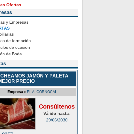
mas Ofertas
resas
das y Empresas
RTAS
iliarias
ros de formación
ulos de ocasión
ión de Boda
tas
CHEAMOS JAMÓN Y PALETA
MEJOR PRECIO
Empresa
»
EL ALCORNOCAL
Consúltenos
Válido hasta
:
29/06/2030