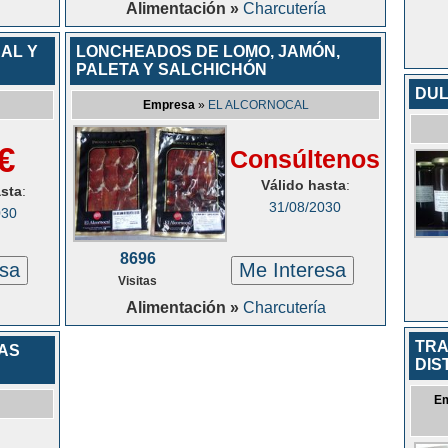
Alimentación »
Charcutería
AL Y
LONCHEADOS DE LOMO, JAMÓN,
PALETA Y SALCHICHÓN
DUL
Empresa
»
EL ALCORNOCAL
€
Consúltenos
Válido hasta
:
asta
:
31/08/2030
030
8696
esa
Me Interesa
Visitas
Alimentación »
Charcutería
TRA
CAS
DIS
E