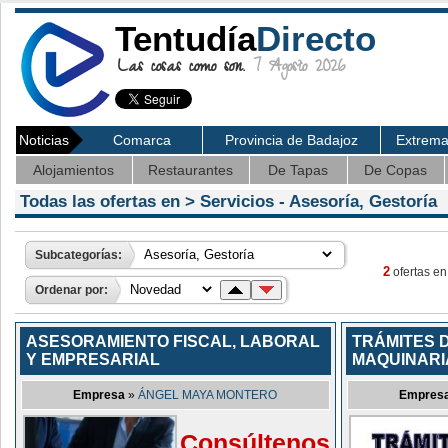
Tentudía
Directo
Las cosas como son.
7 Agosto 2026
Noticias
Comarca
Provincia de Badajoz
Extrem
Alojamientos
Restaurantes
De Tapas
De Copas
Todas las ofertas en >
Servicios
- Asesoría, Gestoría
Subcategorías:
2
ofertas en
Ordenar por:
ASESORAMIENTO FISCAL, LABORAL
TRÁMITES 
Y EMPRESARIAL
MAQUINARI
Empresa
»
ÁNGEL MAYA MONTERO
Empres
Consúltenos