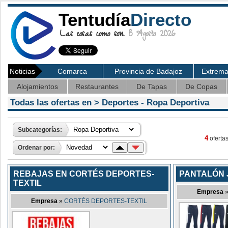
Tentudía
Directo
Las cosas como son.
8 Agosto 2026
Noticias
Comarca
Provincia de Badajoz
Extrem
Alojamientos
Restaurantes
De Tapas
De Copas
Todas las ofertas en >
Deportes
- Ropa Deportiva
Subcategorías:
4
ofertas
Ordenar por:
REBAJAS EN CORTÉS DEPORTES-
PANTALÓN 
TEXTIL
Empresa
Empresa
»
CORTÉS DEPORTES-TEXTIL