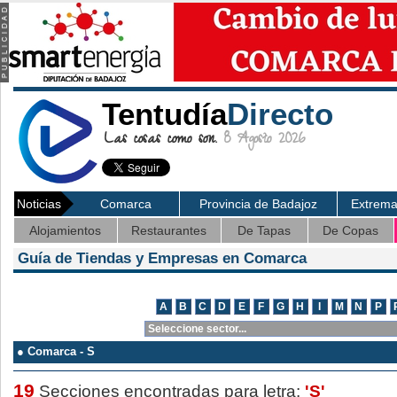
Tentudía
Directo
Las cosas como son.
8 Agosto 2026
Noticias
Comarca
Provincia de Badajoz
Extrem
Alojamientos
Restaurantes
De Tapas
De Copas
Guía de Tiendas y Empresas en Comarca
● Comarca - S
19
Secciones encontradas para letra:
'S'