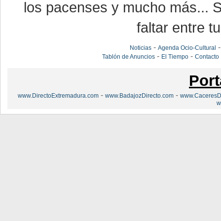
los pacenses y mucho más... Si
faltar entre t
-
Noticias
Agenda Ocio-Cultural
-
-
Tablón de Anuncios
El Tiempo
Contacto
Port
-
-
www.DirectoExtremadura.com
www.BadajozDirecto.com
www.CaceresDi
w