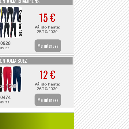
LÓN JOMA CHAMPIONS
15 €
Válido hasta
:
25/10/2030
10928
Visitas
ÓN JOMA SUEZ
12 €
Válido hasta
:
26/10/2030
10474
Visitas