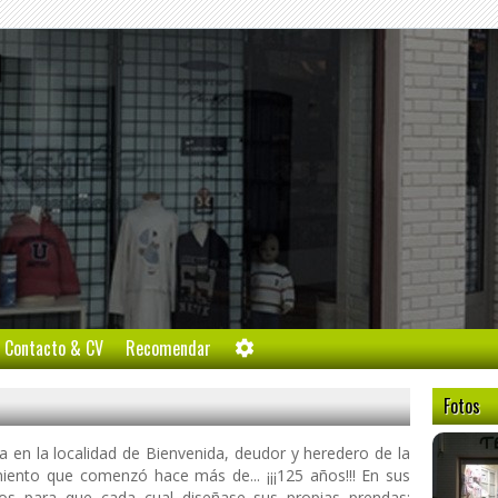
l
Contacto & CV
Recomendar
Fotos
da en la localidad de Bienvenida, deudor y heredero de la
miento que comenzó hace más de... ¡¡¡125 años!!! En sus
jidos para que cada cual diseñase sus propias prendas;