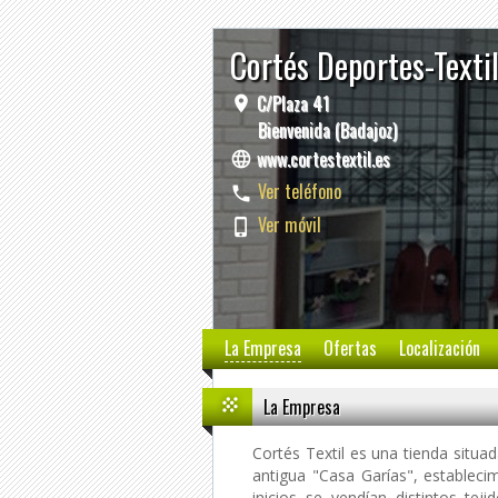
Cortés Deportes-Texti
C/Plaza 41
Bienvenida (Badajoz)
www.cortestextil.es
Ver teléfono
Ver móvil
La Empresa
Ofertas
Localización
La Empresa
Cortés Textil es una tienda situa
antigua "Casa Garías", estableci
inicios se vendían distintos te