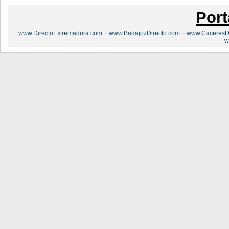
Port
-
-
www.DirectoExtremadura.com
www.BadajozDirecto.com
www.CaceresDi
w