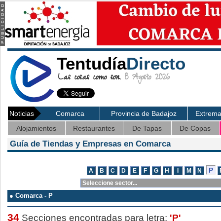
Tentudía
Directo
Las cosas como son.
8 Agosto 2026
Noticias
Comarca
Provincia de Badajoz
Extrem
Alojamientos
Restaurantes
De Tapas
De Copas
Guía de Tiendas y Empresas en Comarca
● Comarca - P
34
Secciones encontradas para letra:
'P'