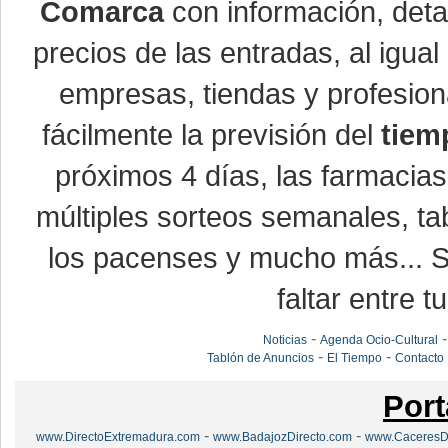
Comarca
con información, detal
precios de las entradas, al igu
empresas, tiendas y profesio
fácilmente la previsión del
tiem
próximos 4 días, las farmacias
múltiples sorteos semanales, ta
los pacenses y mucho más... Si
faltar entre t
-
Noticias
Agenda Ocio-Cultural
-
-
Tablón de Anuncios
El Tiempo
Contacto
Port
-
-
www.DirectoExtremadura.com
www.BadajozDirecto.com
www.CaceresDi