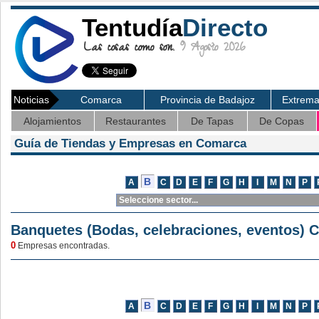
Tentudía
Directo
Las cosas como son.
9 Agosto 2026
Noticias
Comarca
Provincia de Badajoz
Extrem
Alojamientos
Restaurantes
De Tapas
De Copas
Guía de Tiendas y Empresas en Comarca
Banquetes (Bodas, celebraciones, eventos) 
0
Empresas encontradas.