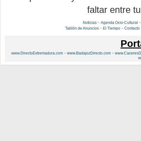
faltar entre t
-
Noticias
Agenda Ocio-Cultural
-
-
Tablón de Anuncios
El Tiempo
Contacto
Port
-
-
www.DirectoExtremadura.com
www.BadajozDirecto.com
www.CaceresDi
w