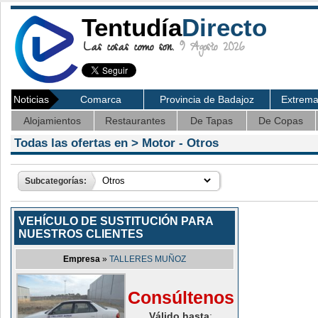
Tentudía
Directo
Las cosas como son.
9 Agosto 2026
Noticias
Comarca
Provincia de Badajoz
Extrem
Alojamientos
Restaurantes
De Tapas
De Copas
Todas las ofertas en >
Motor
- Otros
Subcategorías:
VEHÍCULO DE SUSTITUCIÓN PARA
NUESTROS CLIENTES
Empresa
»
TALLERES MUÑOZ
Consúltenos
Válido hasta
: