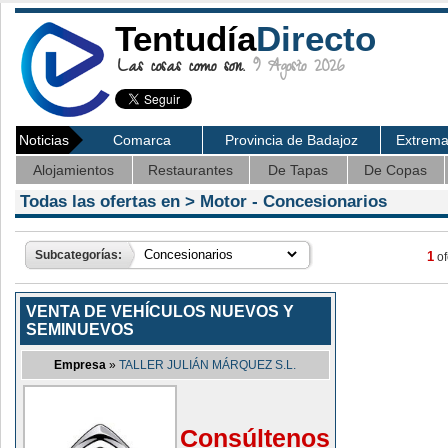
Tentudía
Directo
Las cosas como son.
9 Agosto 2026
Noticias
Comarca
Provincia de Badajoz
Extrem
Alojamientos
Restaurantes
De Tapas
De Copas
Todas las ofertas en >
Motor
- Concesionarios
Subcategorías:
1
of
VENTA DE VEHÍCULOS NUEVOS Y
SEMINUEVOS
Empresa
»
TALLER JULIÁN MÁRQUEZ S.L.
Consúltenos