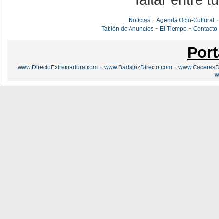
faltar entre t
-
Noticias
Agenda Ocio-Cultural
-
-
Tablón de Anuncios
El Tiempo
Contacto
Port
-
-
www.DirectoExtremadura.com
www.BadajozDirecto.com
www.CaceresDi
w