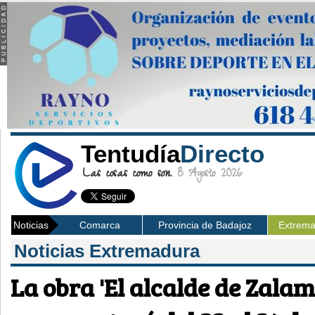
Tentudía
Directo
Las cosas como son.
8 Agosto 2026
Noticias
Comarca
Provincia de Badajoz
Extrem
Noticias Extremadura
La obra 'El alcalde de Zalam