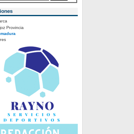
iones
rca
oz Provincia
emadura
ares