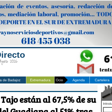
irecto
osto 2026
ia de Badajoz
Extremadura
Ocio
Agenda
Cartelera
 Tajo están al 67,5% de su
Introd
del Guadiana al 51% tras