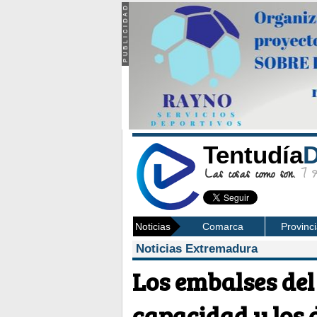
Tentudía
D
Las cosas como son.
7 Ag
Noticias
Comarca
Provinc
Noticias Extremadura
Los embalses del
capacidad y los 