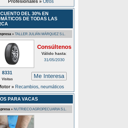
Profesionales »
Otros
CUENTO DEL 30% EN
MÁTICOS DE TODAS LAS
RCA
mpresa
»
TALLER JULIÁN MÁRQUEZ S.L.
Consúltenos
Válido hasta
:
31/05/2030
8331
Me Interesa
Visitas
Motor »
Recambios, neumáticos
OS PARA VACAS
presa
»
NUTRIECO AGROPECUARIA S.L.