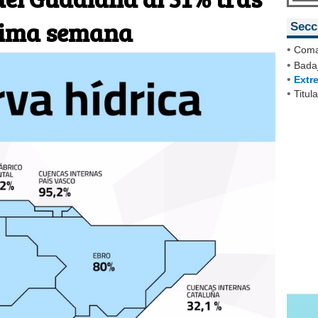
última semana
Secc
•
Coma
•
Badaj
•
Extr
•
Titul