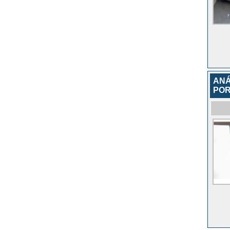
ANÁ
POR