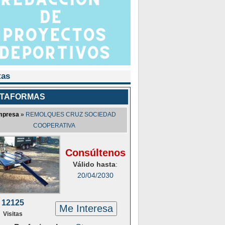
tas
ATAFORMAS
mpresa
»
REMOLQUES CRUZ SOCIEDAD
COOPERATIVA
Consúltenos
Válido hasta
:
20/04/2030
12125
Me Interesa
Visitas