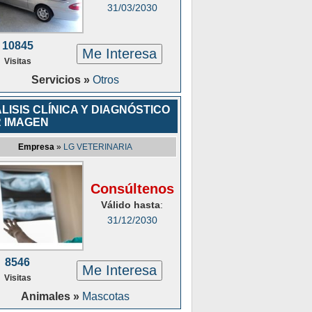
31/03/2030
10845
Me Interesa
Visitas
Servicios »
Otros
LISIS CLÍNICA Y DIAGNÓSTICO
 IMAGEN
Empresa
»
LG VETERINARIA
Consúltenos
Válido hasta
:
31/12/2030
8546
Me Interesa
Visitas
Animales »
Mascotas