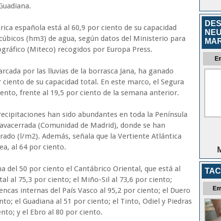
 Guadiana.
DES
drica española está al 60,9 por ciento de su capacidad
NEU
cúbicos (hm3) de agua, según datos del Ministerio para
MA
ográfico (Miteco) recogidos por Europa Press.
E
arcada por las lluvias de la borrasca Jana, ha ganado
 ciento de su capacidad total. En este marco, el Segura
ciento, frente al 19,5 por ciento de la semana anterior.
precipitaciones han sido abundantes en toda la Península
Navacerrada (Comunidad de Madrid), donde se han
rado (l/m2). Además, señala que la Vertiente Atlántica
ea, al 64 por ciento.
 del 50 por ciento el Cantábrico Oriental, que está al
TAC
al al 75,3 por ciento; el Miño-Sil al 73,6 por ciento;
Em
uencas internas del País Vasco al 95,2 por ciento; el Duero
ento; el Guadiana al 51 por ciento; el Tinto, Odiel y Piedras
ento; y el Ebro al 80 por ciento.