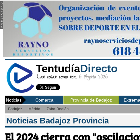
Tentudía
Directo
Las cosas como son.
6 Agosto 2026
Noticias
Comarca
Provincia de Badajoz
Extrem
Badajoz
Mérida
Zafra-Bodión
Noticias Badajoz Provincia
El 2024 cierra con "oscilacio