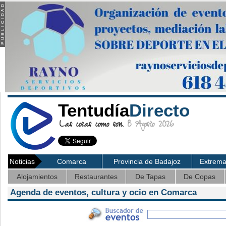
Tentudía
Directo
Las cosas como son.
8 Agosto 2026
Noticias
Comarca
Provincia de Badajoz
Extrem
Alojamientos
Restaurantes
De Tapas
De Copas
Agenda de eventos, cultura y ocio en Comarca