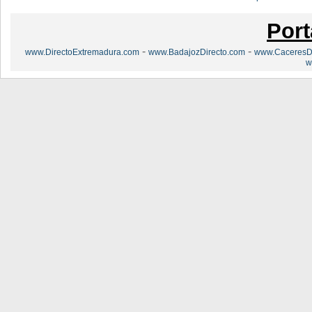
Port
-
-
www.DirectoExtremadura.com
www.BadajozDirecto.com
www.CaceresDi
w