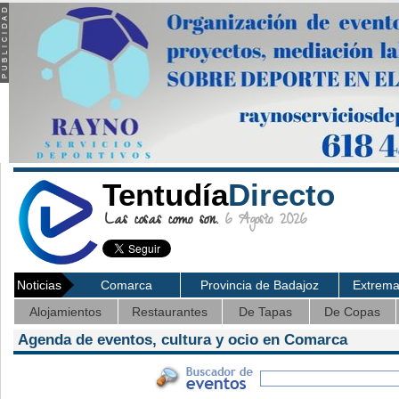
Tentudía
Directo
Las cosas como son.
6 Agosto 2026
Noticias
Comarca
Provincia de Badajoz
Extrem
Alojamientos
Restaurantes
De Tapas
De Copas
Agenda de eventos, cultura y ocio en Comarca