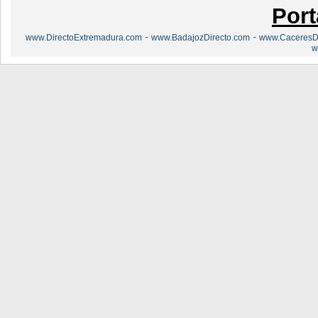
Port
-
-
www.DirectoExtremadura.com
www.BadajozDirecto.com
www.CaceresDi
w