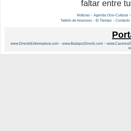
faltar entre t
-
Noticias
Agenda Ocio-Cultural
-
-
Tablón de Anuncios
El Tiempo
Contacto
Port
-
-
www.DirectoExtremadura.com
www.BadajozDirecto.com
www.CaceresDi
w