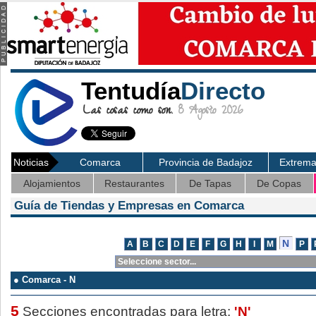
Tentudía
Directo
Las cosas como son.
8 Agosto 2026
Noticias
Comarca
Provincia de Badajoz
Extrem
Alojamientos
Restaurantes
De Tapas
De Copas
Guía de Tiendas y Empresas en Comarca
● Comarca - N
5
Secciones encontradas para letra:
'N'