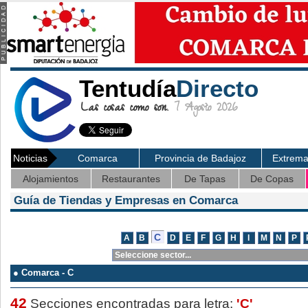
Tentudía
Directo
Las cosas como son.
7 Agosto 2026
Noticias
Comarca
Provincia de Badajoz
Extrem
Alojamientos
Restaurantes
De Tapas
De Copas
Guía de Tiendas y Empresas en Comarca
● Comarca - C
42
Secciones encontradas para letra:
'C'