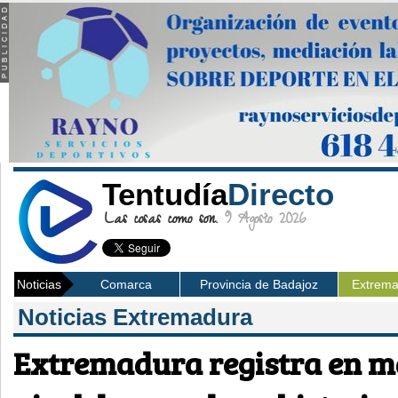
Tentudía
Directo
Las cosas como son.
9 Agosto 2026
Noticias
Comarca
Provincia de Badajoz
Extrem
Noticias Extremadura
Extremadura registra en m