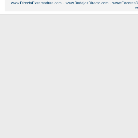
-
-
www.DirectoExtremadura.com
www.BadajozDirecto.com
www.CaceresDi
w