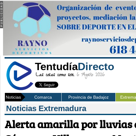
Tentudía
Directo
Las cosas como son.
6 Agosto 2026
Noticias
Comarca
Provincia de Badajoz
Extrem
Noticias Extremadura
Alerta amarilla por lluvias 