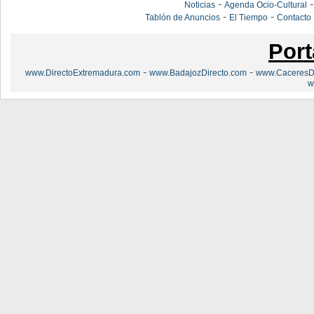
-
Noticias
Agenda Ocio-Cultural
-
-
Tablón de Anuncios
El Tiempo
Contacto
Port
-
-
www.DirectoExtremadura.com
www.BadajozDirecto.com
www.CaceresDi
w