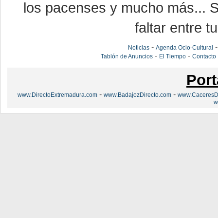
los pacenses y mucho más... Si
faltar entre t
-
Noticias
Agenda Ocio-Cultural
-
-
Tablón de Anuncios
El Tiempo
Contacto
Port
-
-
www.DirectoExtremadura.com
www.BadajozDirecto.com
www.CaceresDi
w