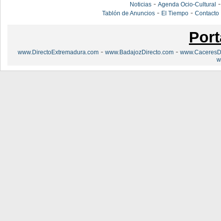
-
Noticias
Agenda Ocio-Cultural
-
-
Tablón de Anuncios
El Tiempo
Contacto
Port
-
-
www.DirectoExtremadura.com
www.BadajozDirecto.com
www.CaceresDi
w