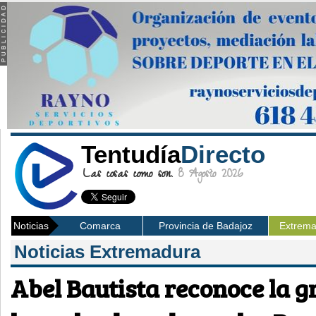
Tentudía
Directo
Las cosas como son.
8 Agosto 2026
Noticias
Comarca
Provincia de Badajoz
Extrem
Noticias Extremadura
Abel Bautista reconoce la g