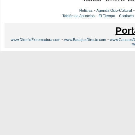
-
Noticias
Agenda Ocio-Cultural
-
-
Tablón de Anuncios
El Tiempo
Contacto
Port
-
-
www.DirectoExtremadura.com
www.BadajozDirecto.com
www.CaceresDi
w