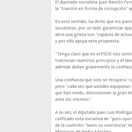
El diputado socialista Juan Ramón Fer
la "traición en forma de corrupción" 
En este sentido, ha dicho que los part
socialistas, por un lado garantizar qu
abre una grieta son "capaces de actuar 
y por ello apoya esta propuesta.
"Tenga claro que en el PSOE nos sent
traicionan nuestros principios y el 
además dañan gravemente la confianza
Una confianza que solo se recupera "co
pero "cada vez que ustedes equiparan 
que han vivido, distorsionan la gran
ante los mismos".
A su vez, el diputado Juan Luis Rodr
calificado esta iniciativa de "puro o
de la coalición "laven su conciencia"
Ministros de Pedro Sánchez.