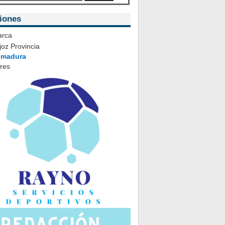
iones
rca
oz Provincia
emadura
ares