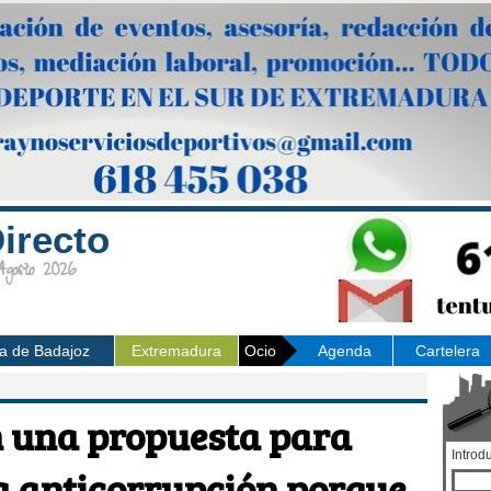
irecto
osto 2026
ia de Badajoz
Extremadura
Ocio
Agenda
Cartelera
 una propuesta para
Introd
a anticorrupción porque