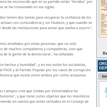
reira ha reconocido que en su partido están "heridos" por
que se ha consumado en sus siglas.
idos tienen dos tareas para recuperar la confianza de los
e actúan con contundencia y sin titubeos, y que cuando se
desde las instituciones para evitar que vuelva a ocurrir",
imos estafados por estas personas, que no solo
labor de muchos compañeros y compañeras, sino que
Re
 de la gente de la democracia", ha señalado.
ORG
n hechos y humildad", y en eso están los socialistas,
DEP
al PSOE y al Partido Popular por los casos de corrupción
 diferencia que existe entre ambos por cómo actuamos
Em
íguez Campos cree que Unidas por Extremadura ha
portunismo", y que tiene como objetivo que los miembros
 teniendo en cuenta que están sentados en el Consejo de