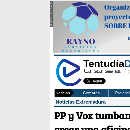
Tentudía
D
Las cosas como son.
7 Ag
Noticias
Comarca
Provinc
Noticias Extremadura
PP y Vox tumban
crear una oficin