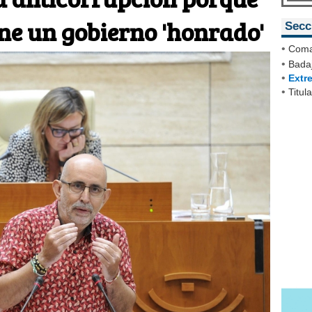
ne un gobierno 'honrado'
Secc
•
Coma
•
Badaj
•
Extr
•
Titul