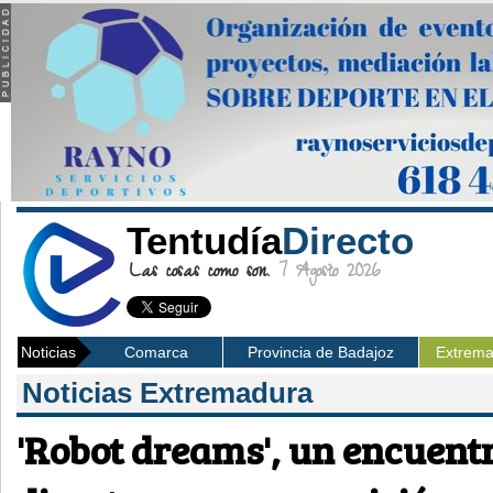
Tentudía
Directo
Las cosas como son.
7 Agosto 2026
Noticias
Comarca
Provincia de Badajoz
Extrem
Noticias Extremadura
'Robot dreams', un encuent