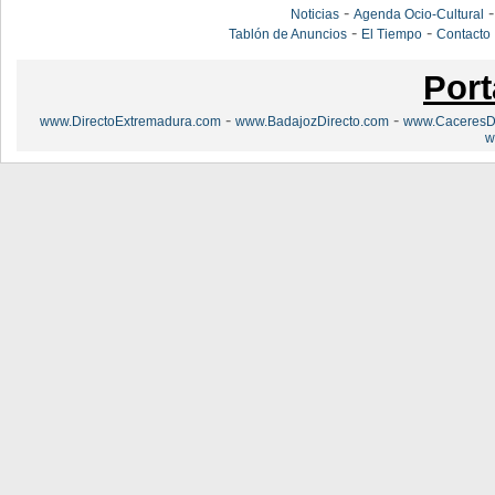
-
Noticias
Agenda Ocio-Cultural
-
-
Tablón de Anuncios
El Tiempo
Contacto
Port
-
-
www.DirectoExtremadura.com
www.BadajozDirecto.com
www.CaceresDi
w