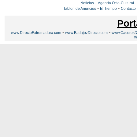
-
Noticias
Agenda Ocio-Cultural
-
-
Tablón de Anuncios
El Tiempo
Contacto
Port
-
-
www.DirectoExtremadura.com
www.BadajozDirecto.com
www.CaceresDi
w