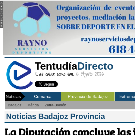
Tentudía
Directo
Las cosas como son.
6 Agosto 2026
Noticias
Comarca
Provincia de Badajoz
Extrem
Badajoz
Mérida
Zafra-Bodión
Noticias Badajoz Provincia
La Diputación concluye las