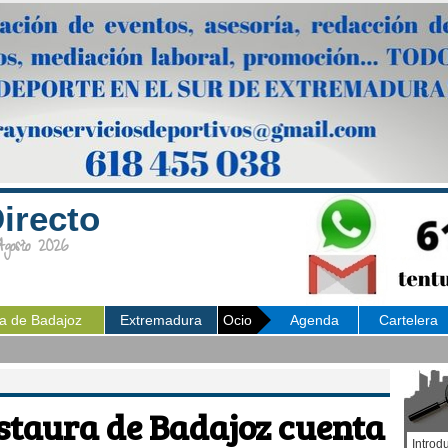
irecto
osto 2026
ia de Badajoz
Extremadura
Ocio
Agenda
Cartelera
staura de Badajoz cuenta
Introd