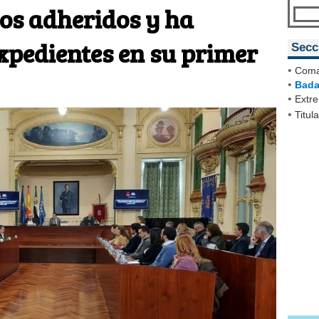
os adheridos y ha
xpedientes en su primer
Secc
•
Coma
•
Bada
•
Extr
•
Titul