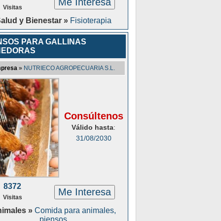
Me Interesa
Visitas
alud y Bienestar »
Fisioterapia
NSOS PARA GALLINAS
NEDORAS
presa
»
NUTRIECO AGROPECUARIA S.L.
Consúltenos
Válido hasta
:
31/08/2030
8372
Me Interesa
Visitas
imales »
Comida para animales,
piensos