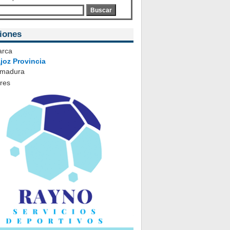
Buscar
iones
rca
joz Provincia
emadura
ares