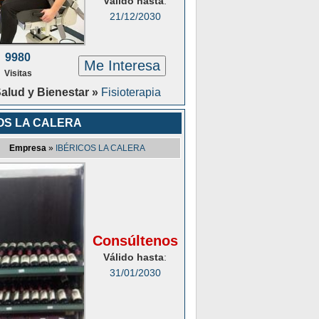
Válido hasta
:
21/12/2030
9980
Me Interesa
Visitas
alud y Bienestar »
Fisioterapia
OS LA CALERA
Empresa
»
IBÉRICOS LA CALERA
Consúltenos
Válido hasta
:
31/01/2030