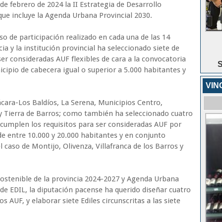
de febrero de 2024 la II Estrategia de Desarrollo
que incluye la Agenda Urbana Provincial 2030.
 de participación realizado en cada una de las 14
cia y la institución provincial ha seleccionado siete de
ser consideradas AUF flexibles de cara a la convocatoria
S
cipio de cabecera igual o superior a 5.000 habitantes y
VIN
ácara-Los Baldíos, La Serena, Municipios Centro,
 y Tierra de Barros; como también ha seleccionado cuatro
e cumplen los requisitos para ser consideradas AUF por
e entre 10.000 y 20.000 habitantes y en conjunto
l caso de Montijo, Olivenza, Villafranca de los Barros y
 Sostenible de la provincia 2024-2027 y Agenda Urbana
 de EDIL, la diputación pacense ha querido diseñar cuatro
 AUF, y elaborar siete Ediles circunscritas a las siete