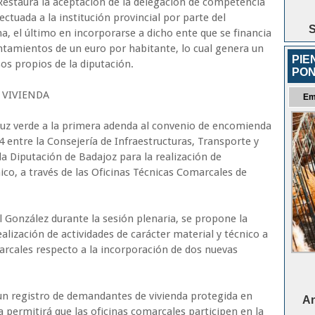
estaura la aceptación de la delegación de competencia
ectuada a la institución provincial por parte del
S
a, el último en incorporarse a dicho ente que se financia
ntamientos de un euro por habitante, lo cual genera un
PIE
s propios de la diputación.
PO
 VIVIENDA
Em
uz verde a la primera adenda al convenio de encomienda
24 entre la Consejería de Infraestructuras, Transporte y
la Diputación de Badajoz para la realización de
nico, a través de las Oficinas Técnicas Comarcales de
 González durante la sesión plenaria, se propone la
alización de actividades de carácter material y técnico a
marcales respecto a la incorporación de dos nuevas
un registro de demandantes de vivienda protegida en
An
permitirá que las oficinas comarcales participen en la