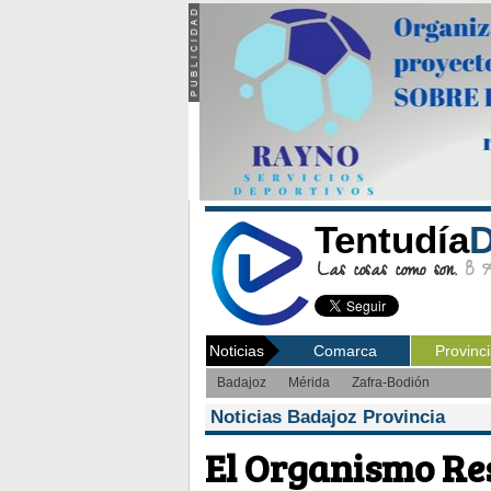
Tentudía
D
Las cosas como son.
8 Ag
Noticias
Comarca
Provinc
Badajoz
Mérida
Zafra-Bodión
Noticias Badajoz Provincia
El Organismo Re