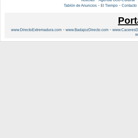
Noticias
Agenda Ocio-Cultural
-
-
Tablón de Anuncios
El Tiempo
Contacto
Port
-
-
www.DirectoExtremadura.com
www.BadajozDirecto.com
www.CaceresDi
w