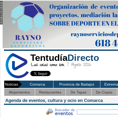
Tentudía
Directo
Las cosas como son.
7 Agosto 2026
Noticias
Comarca
Provincia de Badajoz
Extrem
Alojamientos
Restaurantes
De Tapas
De Copas
Agenda de eventos, cultura y ocio en Comarca