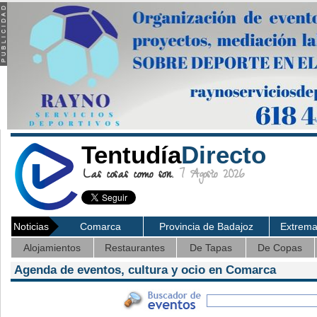
Tentudía
Directo
Las cosas como son.
7 Agosto 2026
Noticias
Comarca
Provincia de Badajoz
Extrem
Alojamientos
Restaurantes
De Tapas
De Copas
Agenda de eventos, cultura y ocio en Comarca