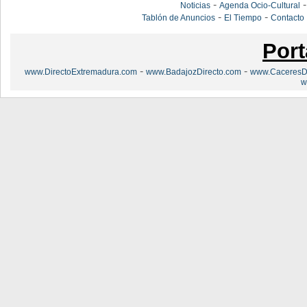
-
Noticias
Agenda Ocio-Cultural
-
-
Tablón de Anuncios
El Tiempo
Contacto
Port
-
-
www.DirectoExtremadura.com
www.BadajozDirecto.com
www.CaceresDi
w