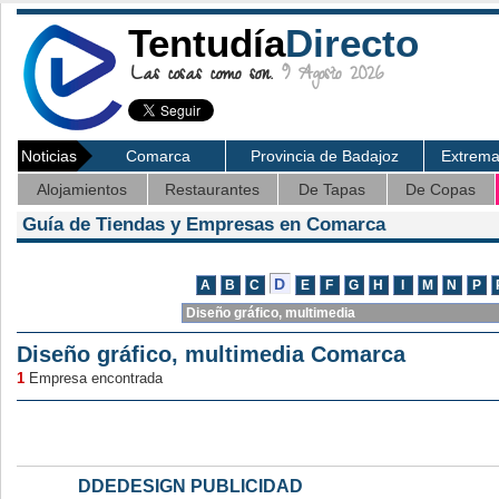
Tentudía
Directo
Las cosas como son.
9 Agosto 2026
Noticias
Comarca
Provincia de Badajoz
Extrem
Alojamientos
Restaurantes
De Tapas
De Copas
Guía de Tiendas y Empresas en Comarca
Diseño gráfico, multimedia Comarca
1
Empresa encontrada
DDEDESIGN PUBLICIDAD