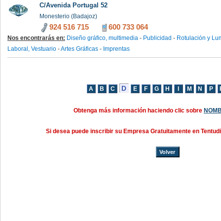
C/Avenida Portugal 52
Monesterio (Badajoz)
924 516 715
600 733 064
Nos encontrarás en:
Diseño gráfico, multimedia
-
Publicidad
-
Rotulación y Lu
Laboral, Vestuario
-
Artes Gráficas
-
Imprentas
Obtenga más información haciendo clic sobre
NOMB
Si desea puede inscribir su Empresa Gratuitamente en Tentud
Volver