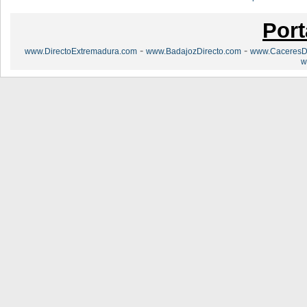
Port
-
-
www.DirectoExtremadura.com
www.BadajozDirecto.com
www.CaceresDi
w