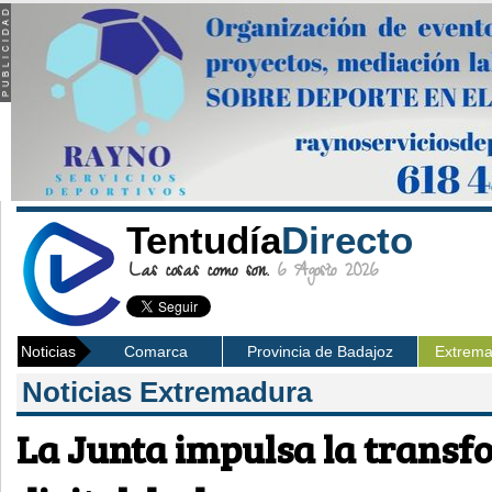
Tentudía
Directo
Las cosas como son.
6 Agosto 2026
Noticias
Comarca
Provincia de Badajoz
Extrem
Noticias Extremadura
La Junta impulsa la trans