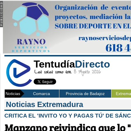
Tentudía
Directo
Las cosas como son.
8 Agosto 2026
Noticias
Comarca
Provincia de Badajoz
Extrem
Noticias Extremadura
CRITICA EL 'INVITO YO Y PAGAS TÚ' DE SÁN
Manzano reivindica que lo 