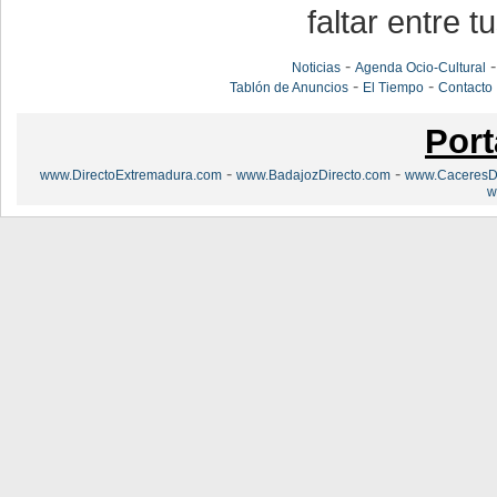
faltar entre t
-
Noticias
Agenda Ocio-Cultural
-
-
Tablón de Anuncios
El Tiempo
Contacto
Port
-
-
www.DirectoExtremadura.com
www.BadajozDirecto.com
www.CaceresDi
w