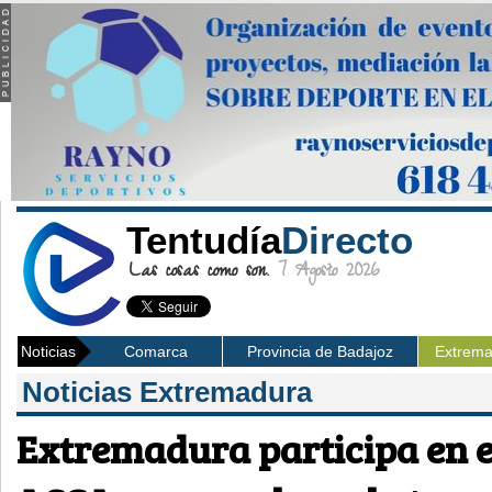
Tentudía
Directo
Las cosas como son.
7 Agosto 2026
Noticias
Comarca
Provincia de Badajoz
Extrem
Noticias Extremadura
Extremadura participa en e