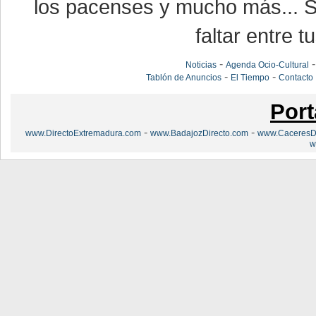
los pacenses y mucho más... Si
faltar entre t
-
Noticias
Agenda Ocio-Cultural
-
-
Tablón de Anuncios
El Tiempo
Contacto
Port
-
-
www.DirectoExtremadura.com
www.BadajozDirecto.com
www.CaceresDi
w