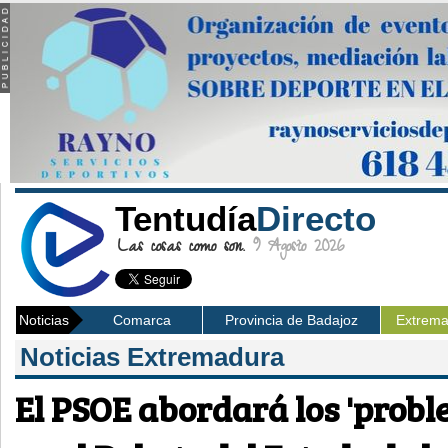
Tentudía
Directo
Las cosas como son.
9 Agosto 2026
Noticias
Comarca
Provincia de Badajoz
Extrem
Noticias Extremadura
El PSOE abordará los 'probl