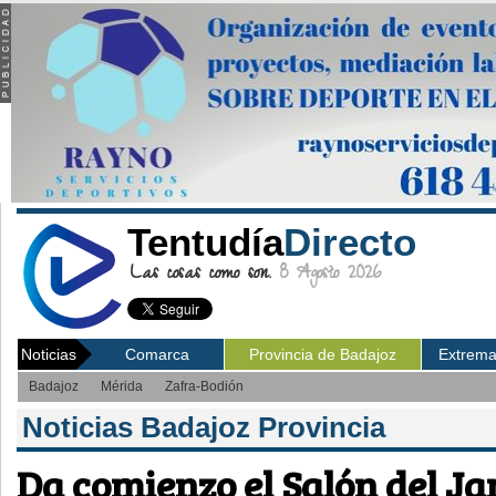
Tentudía
Directo
Las cosas como son.
8 Agosto 2026
Noticias
Comarca
Provincia de Badajoz
Extrem
Badajoz
Mérida
Zafra-Bodión
Noticias Badajoz Provincia
Da comienzo el Salón del Ja