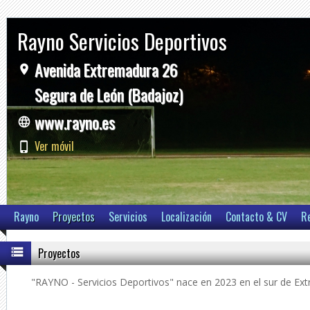
Rayno Servicios Deportivos
Avenida Extremadura 26
Segura de León (Badajoz)
www.rayno.es
Ver móvil
Rayno
Proyectos
Servicios
Localización
Contacto & CV
R
Proyectos
"RAYNO - Servicios Deportivos" nace en 2023 en el sur de Ex