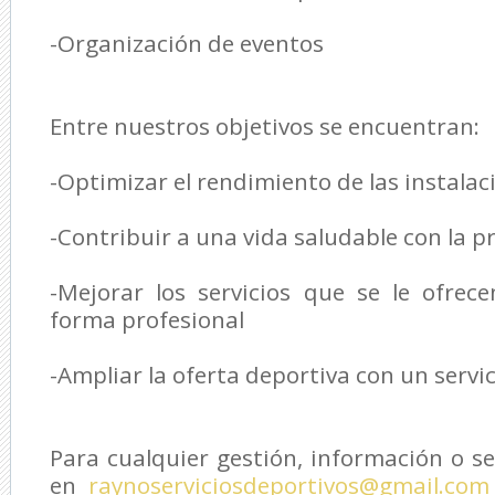
-Organización de eventos
Entre nuestros objetivos se encuentran:
-Optimizar el rendimiento de las instalac
-Contribuir a una vida saludable con la p
-Mejorar los servicios que se le ofrec
forma profesional
-Ampliar la oferta deportiva con un servic
Para cualquier gestión, información o se
en
raynoserviciosdeportivos@gmail.com