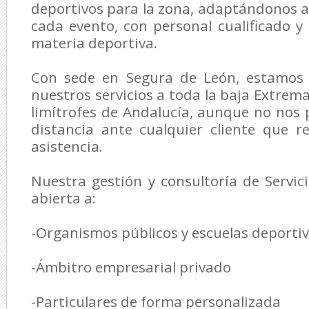
deportivos para la zona, adaptándonos a
cada evento, con personal cualificado y
materia deportiva.
Con sede en Segura de León, estamos 
nuestros servicios a toda la baja Extrem
limítrofes de Andalucía, aunque no nos
distancia ante cualquier cliente que r
asistencia.
Nuestra gestión y consultoría de Servic
abierta a:
-Organismos públicos y escuelas deporti
-Ámbitro empresarial privado
-Particulares de forma personalizada